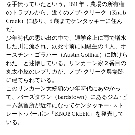
を手伝っていたという。1811 年，農場の所有権
のトラブルから、近くのノブ･クリーク（Knob
Creek）に移り、5 歳までケンタッキーに住ん
だ。
少年時代の思い出の中で、通学途上に雨で増水
した川に流され、溺死寸前に同級生の１人、オ
ースチン・ゴラハー（Austin Gollhar）に助けら
れた、と述懐している。リンカーン家２番目の
丸太小屋のレプリカが、ノブ･クリーク農場跡
に建てられている。
このリンカーン大統領の少年時代にあやかっ
て、バーズタウン（Bardstown）にあるジム･ビ
ーム蒸留所が近年になってケンタッキー･スト
レート･バーボン「KNOB CREEK」を発売して
いる。