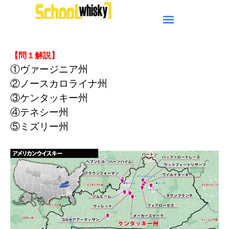
【問１解説】
①ヴァージニア州
②ノースカロライナ州
③ケンタッキー州
④テネシー州
⑤ミズリー州