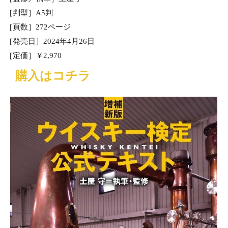
［判型］A5判
［頁数］272ページ
［発売日］2024年4月26日
［定価］￥2,970
購入はコチラ